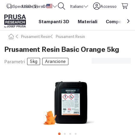
Spedizione verso
USD ($)
CORE One L: Ora disponibile!
Stati Uniti d'America
Italiano
Accesso
Stampanti 3D
Materiali
Componenti e
Prusament Resin
Prusament Resin
Prusament Resin Basic Orange 5kg
5kg
Arancione
Parametri