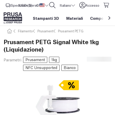
Spedizione verso
USD ($)
CORE One L: Ora disponibile!
Stati Uniti d'America
Italiano
Accesso
Stampanti 3D
Materiali
Componenti e
Filamento
Prusament
Prusament PETG
Prusament PETG Signal White 1kg
(Liquidazione)
Prusament
1kg
Parametri
NFC Unsupported
Bianco