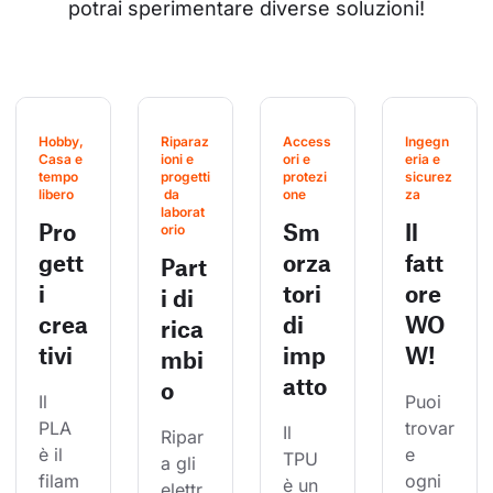
potrai sperimentare diverse soluzioni!
Hobby, 
Riparaz
Access
Ingegn
Casa e 
ioni e 
ori e 
eria e 
tempo 
progetti
protezi
sicurez
libero
 da 
one
za
laborat
Pro
Sm
Il
orio
gett
orza
fatt
Part
i
tori
ore
i di
crea
di
WO
rica
tivi
imp
W!
mbi
atto
o
Il 
Puoi 
PLA 
trovar
Il 
Ripar
è il 
e 
TPU 
a gli 
filam
ogni 
è un 
elettr