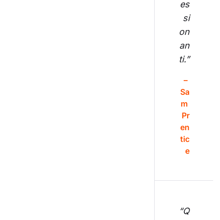
es
si
on
an
ti.”
– 
Sa
m 
Pr
en
tic
e
“Q