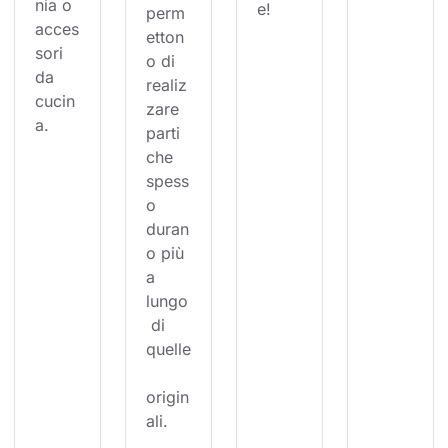
nia o 
e!
perm
acces
etton
sori 
o di 
da 
realiz
cucin
zare 
a.
parti 
che 
spess
o 
duran
o più 
a 
lungo
 di 
quelle
origin
ali.