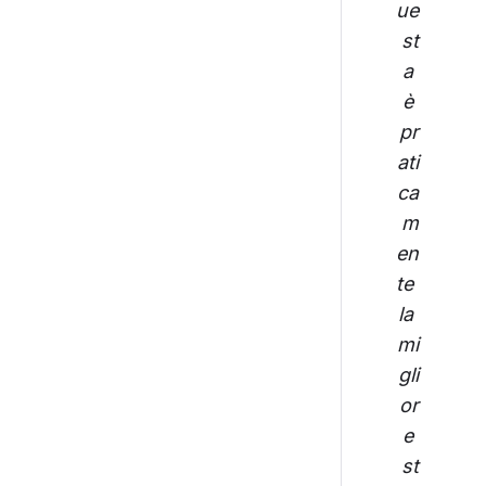
ue
st
a 
è 
pr
ati
ca
m
en
te 
la 
mi
gli
or
e 
st