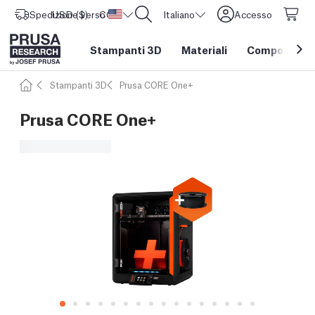
Spedizione verso
USD ($)
CORE One L: Ora disponibile!
Stati Uniti d'America
Italiano
Accesso
Stampanti 3D
Materiali
Componenti e
Stampanti 3D
Prusa CORE One+
Prusa CORE One+