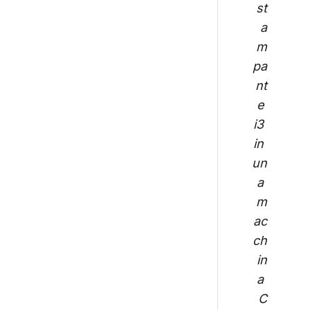
st
a
m
pa
nt
e 
i3 
in 
un
a 
m
ac
ch
in
a 
C