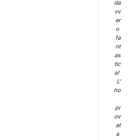
da
vv
er
o 
fa
nt
as
tic
a! 
L'
ho
pr
ov
at
a 