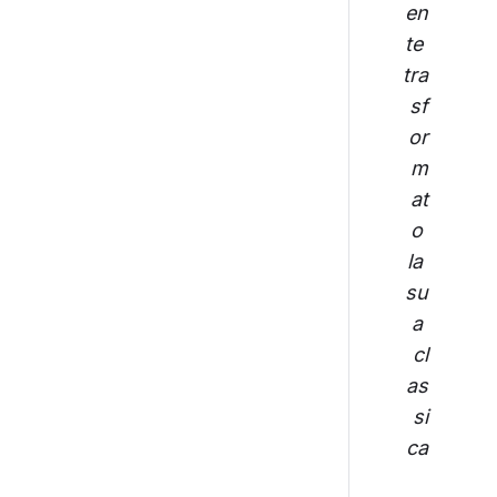
en
te 
tra
sf
or
m
at
o 
la 
su
a 
cl
as
si
ca