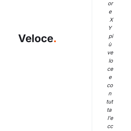
or
e 
X
Y 
Veloce
.
pi
ù 
ve
lo
ce
 e 
co
n 
tut
ta 
l'e
cc