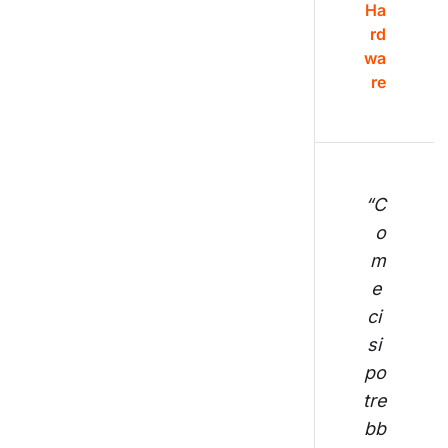
Ha
rd
wa
re
“C
o
m
e 
ci 
si 
po
tre
bb