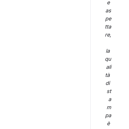
e 
as
pe
tta
re,
la 
qu
ali
tà 
di 
st
a
m
pa
 è 