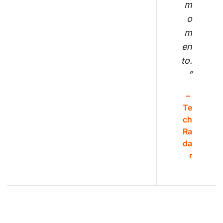
m
o
m
en
to.
”
– 
Te
ch
Ra
da
r