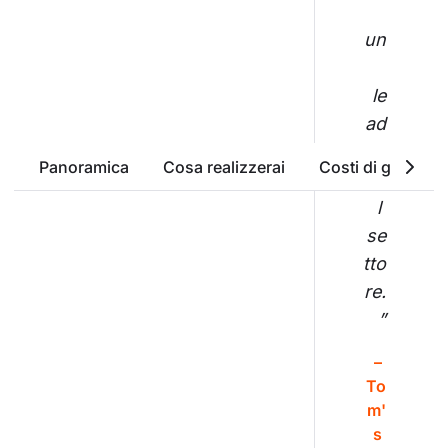
un
le
ad
er 
Panoramica
Cosa realizzerai
Costi di gestione
de
l 
se
tto
re.
”
– 
To
m'
s 