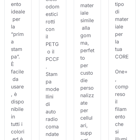
ento 
tipo 
mater
odom
ideale
di 
iale 
estici 
 per 
mater
simile
rotti 
la 
iale 
 alla 
con 
“prim
per 
gom
il 
a 
la 
ma, 
PETG
stam
tua 
perfet
 o il 
pa”. 
CORE
to 
PCCF
È 
per 
. 
facile
One+
custo
Stam
 da 
, 
die 
pa 
usare
comp
perso
mode
, è 
reso 
nalizz
llini 
dispo
il 
ate 
di 
nibile 
filam
per 
auto 
in 
ento 
cellul
radio
tutti i 
che 
ari, 
coma
colori
si 
supp
ndate
 ed è 
illumi