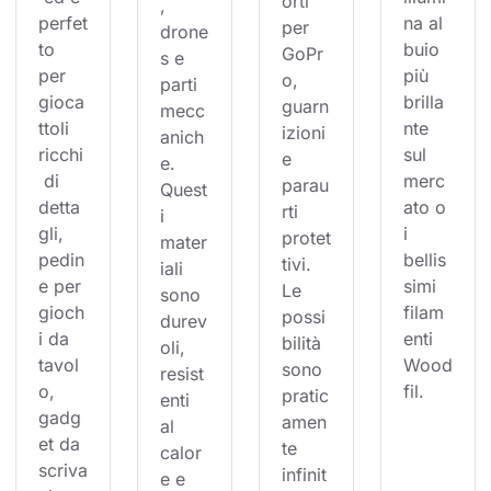
orti 
, 
perfet
na al 
per 
drone
to 
buio 
GoPr
s e 
per 
più 
o, 
parti 
gioca
brilla
guarn
mecc
ttoli 
nte 
izioni 
anich
ricchi
sul 
e 
e. 
 di 
merc
parau
Quest
detta
ato o 
rti 
i 
gli, 
i 
protet
mater
pedin
bellis
tivi. 
iali 
e per 
simi 
Le 
sono 
gioch
filam
possi
durev
i da 
enti 
bilità 
oli, 
tavol
Wood
sono 
resist
o, 
fil.
pratic
enti 
gadg
amen
al 
et da 
te 
calor
scriva
infinit
e e 