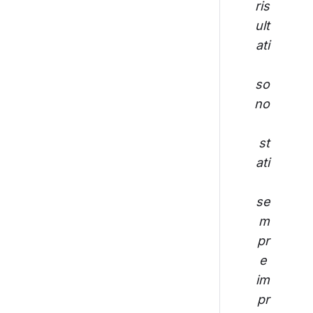
ris
ult
ati
so
no
st
ati
se
m
pr
e 
im
pr