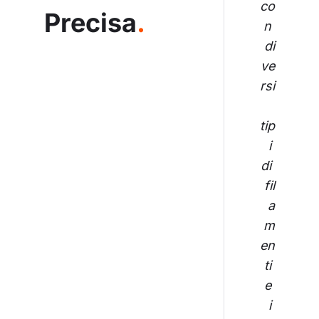
co
Precisa
.
n 
di
ve
rsi
tip
i 
di 
fil
a
m
en
ti 
e 
i 