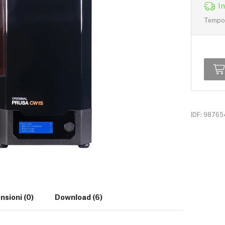
I
Tempo d
IDF: 98765
nsioni (0)
Download (6)