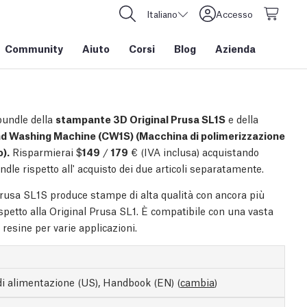
Italiano
Accesso
Community
Aiuto
Corsi
Blog
Azienda
bundle della
stampante 3D Original Prusa SL1S
e della
nd Washing Machine (CW1S) (Macchina di polimerizzazione
o).
Risparmierai $
149
/
179
€ (IVA inclusa) acquistando
dle rispetto all' acquisto dei due articoli separatamente.
Prusa SL1S produce stampe di alta qualità con ancora più
ispetto alla Original Prusa SL1. È compatibile con una vasta
resine per varie applicazioni.
di alimentazione (US), Handbook (EN)
(
cambia
)