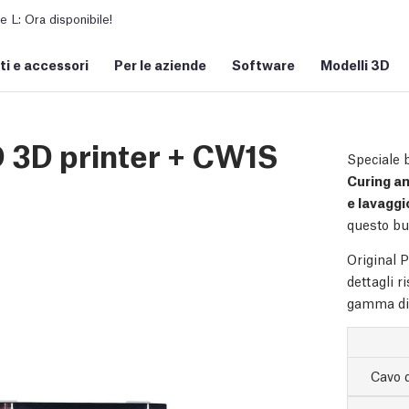
L: Ora disponibile!
i e accessori
Per le aziende
Software
Modelli 3D
D 3D printer + CW1S
Speciale 
Curing a
e lavaggi
questo bun
Original 
dettagli r
gamma di 
Cavo 