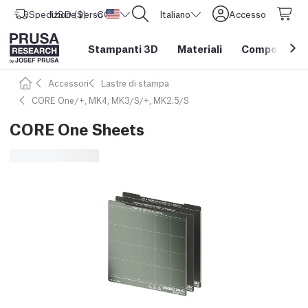
Spedizione verso
USD ($)
CORE One L: Ora disponibile!
Stati Uniti d'America
Italiano
Accesso
Stampanti 3D
Materiali
Componenti e
Accessori
Lastre di stampa
CORE One/+, MK4, MK3/S/+, MK2.5/S
CORE One Sheets