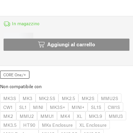
In magazzino
Aggiungi al carrello
CORE One/+
Non compatibile con
MK3S
MK3
MK2.5S
MK2.5
MK2S
MMU2S
CW1
SL1
MINI
MK3S+
MINI+
SL1S
CW1S
MK2
MMU2
MMU1
MK4
XL
MK3.9
MMU3
MK3.5
HT90
MKx Enclosure
XL Enclosure