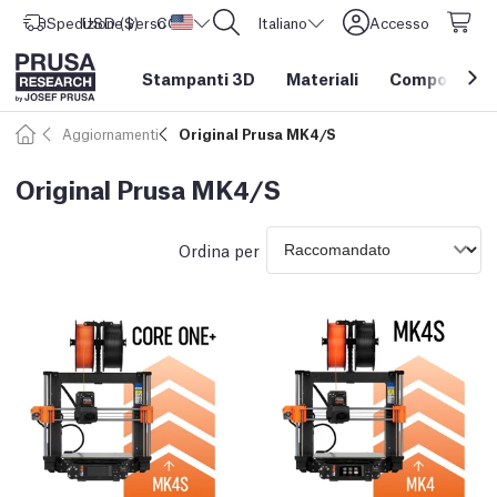
Spedizione verso
USD ($)
CORE One L: Ora disponibile!
Stati Uniti d'America
Italiano
Accesso
Stampanti 3D
Materiali
Componenti e
Aggiornamenti
Original Prusa MK4/S
Original Prusa MK4/S
Ordina per