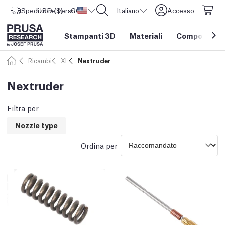
Spedizione verso
USD ($)
CORE One L: Ora disponibile!
Stati Uniti d'America
Italiano
Accesso
Stampanti 3D
Materiali
Componenti e
Ricambi
XL
Nextruder
Nextruder
Filtra per
Nozzle type
Ordina per