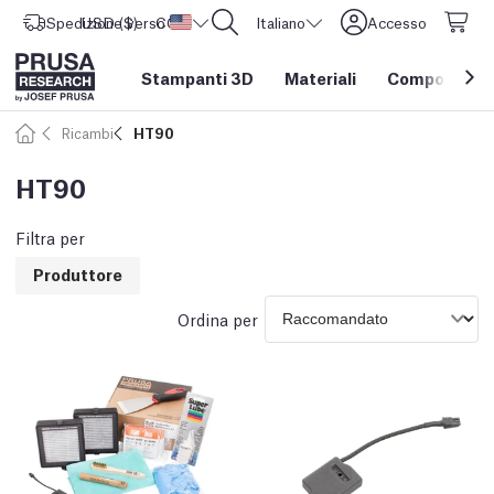
Spedizione verso
USD ($)
CORE One L: Ora disponibile!
Stati Uniti d'America
Italiano
Accesso
Stampanti 3D
Materiali
Componenti e
Ricambi
HT90
HT90
Filtra per
Produttore
Ordina per