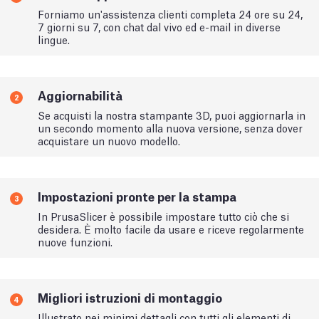
Forniamo un'assistenza clienti completa 24 ore su 24,
7 giorni su 7, con chat dal vivo ed e-mail in diverse
lingue.
Aggiornabilità
2
Se acquisti la nostra stampante 3D, puoi aggiornarla in
un secondo momento alla nuova versione, senza dover
acquistare un nuovo modello.
Impostazioni pronte per la stampa
3
In PrusaSlicer è possibile impostare tutto ciò che si
desidera. È molto facile da usare e riceve regolarmente
nuove funzioni.
Migliori istruzioni di montaggio
4
Illustrato nei minimi dettagli con tutti gli elementi di