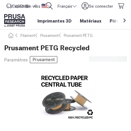
Expédition vers
USD ($)
CORE One L: Maintenant en stock !
Etats-Unis d'Amérique
Français
Se connecter
Imprimantes 3D
Matériaux
Pièces
&
Filament
Prusament
Prusament PETG
Prusament PETG Recycled
Prusament
Paramètres