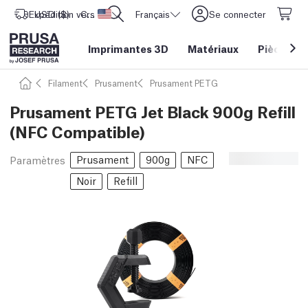
Expédition vers
USD ($)
CORE One L: Maintenant en stock !
Etats-Unis d'Amérique
Français
Se connecter
Imprimantes 3D
Matériaux
Pièces
&
Filament
Prusament
Prusament PETG
Prusament PETG Jet Black 900g Refill
(NFC Compatible)
Prusament
900g
NFC
Paramètres
Noir
Refill