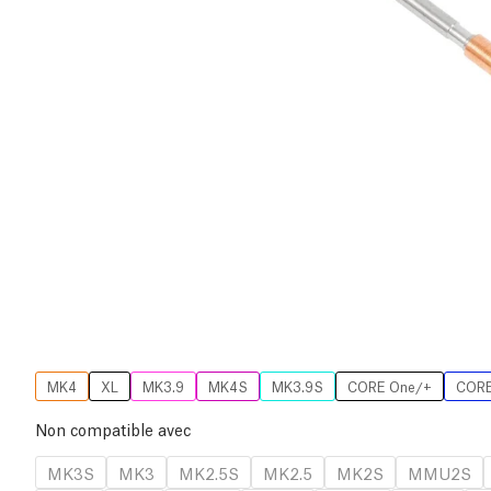
MK4
XL
MK3.9
MK4S
MK3.9S
CORE One/+
CORE
Non compatible avec
MK3S
MK3
MK2.5S
MK2.5
MK2S
MMU2S