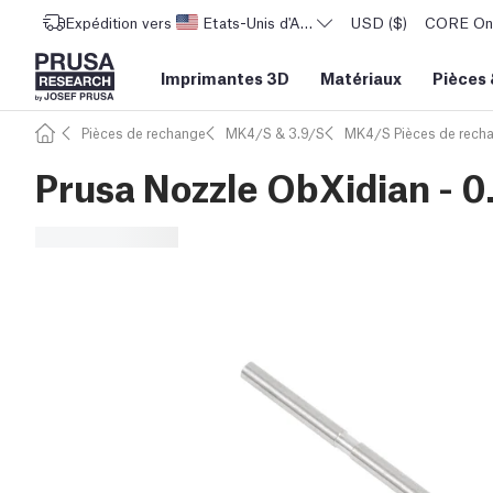
Expédition vers
Etats-Unis d'Amérique
USD ($)
CORE One 
Imprimantes 3D
Matériaux
Pièces
Pièces de rechange
MK4/S & 3.9/S
MK4/S Pièces de rech
Prusa Nozzle ObXidian - 