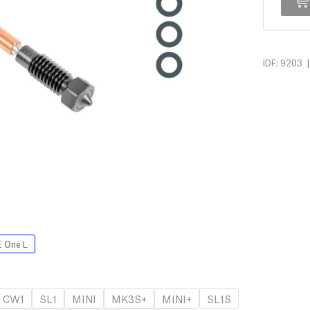
|
IDF: 9203
 One L
CW1
SL1
MINI
MK3S+
MINI+
SL1S