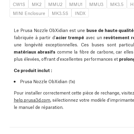
CW1S
MK2
MMU2
MMU1
MMU3
MK3.5
H
MINI Enclosure
MK3.5S
INDX
Le Prusa Nozzle ObXidian est une
buse de haute qualit
fabriquée à partir d'
acier trempé
avec un
revêtement ré
une longévité exceptionnelles. Ces buses sont partic
matériaux abrasifs
comme la fibre de carbone, car elle
plus élevées, offrant d'excellentes performances et
prolon
Ce produit inclut :
Prusa Nozzle ObXidian (1x)
Pour installer correctement cette pièce de rechange, visit
help.prusa3d.com
, sélectionnez votre modèle d'imprimante
le manuel de réparation.