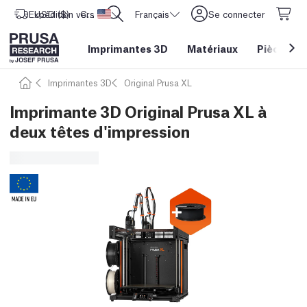
Expédition vers
USD ($)
CORE One L: Maintenant en stock !
Etats-Unis d'Amérique
Français
Se connecter
Imprimantes 3D
Matériaux
Pièces
&
Imprimantes 3D
Original Prusa XL
Imprimante 3D Original Prusa XL à
deux têtes d'impression