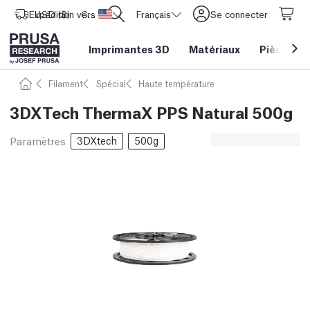
Expédition vers
USD ($)
CORE One L: Maintenant en stock !
Etats-Unis d'Amérique
Français
Se connecter
Imprimantes 3D
Matériaux
Pièces
&
Filament
Spécial
Haute température
3DXTech ThermaX PPS Natural 500g
3DXtech
500g
Paramètres