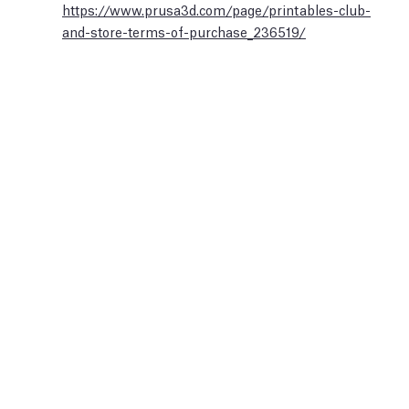
https://www.prusa3d.com/page/printables-club-
and-store-terms-of-purchase_236519/