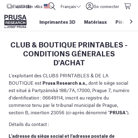
Expédition vers
USD ($)
CORE One L: Maintenant en stock !
Etats-Unis d'Amérique
Français
Se connecter
Imprimantes 3D
Matériaux
Pièces
&
CLUB & BOUTIQUE PRINTABLES -
CONDITIONS GÉNERALES
D'ACHAT
L'exploitant des CLUBS PRINTABLES & DE LA
BOUTIQUE est
Prusa Research a.s.
, dont le siège social
est situé à Partyzánská 188/7A, 17000, Prague 7, numéro
d'identification : 06649114, inscrit au registre du
commerce tenu par le tribunal municipal de Prague,
section B, insertion 23056 (ci-après dénommé "
PRUSA
").
Détails du contact :
L’adresse du siège social et l’adresse postale de