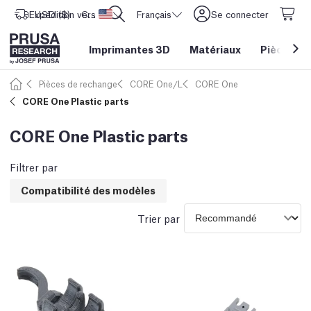
Expédition vers
USD ($)
CORE One L: Maintenant en stock !
Etats-Unis d'Amérique
Français
Se connecter
Imprimantes 3D
Matériaux
Pièces
&
Pièces de rechange
CORE One/L
CORE One
CORE One Plastic parts
CORE One Plastic parts
Filtrer par
Compatibilité des modèles
Trier par