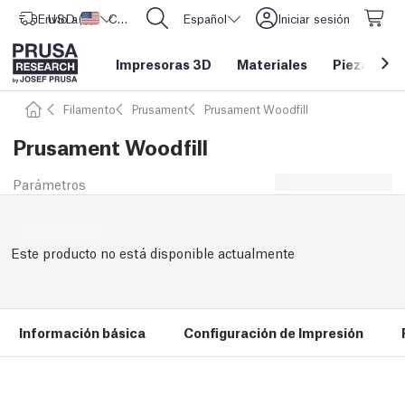
Envío a
USD ($)
Estados Unidos
CORE One L: ¡Ya disponible!
Español
Iniciar sesión
Impresoras 3D
Materiales
Piezas y a
Filamento
Prusament
Prusament Woodfill
Prusament Woodfill
Parámetros
Este producto no está disponible actualmente
Información básica
Configuración de Impresión