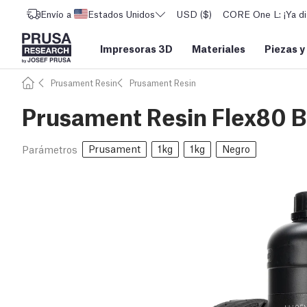
Envío a
Estados Unidos
USD ($)
CORE One L: ¡Ya di
Impresoras 3D
Materiales
Piezas y
Prusament Resin
Prusament Resin
Prusament Resin Flex80 B
Prusament
1kg
1kg
Negro
Parámetros