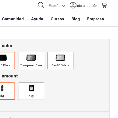
Español
Iniciar sesión
Comunidad
Ayuda
Cursos
Blog
Empresa
 color
80 Black
Transparent Clear
Flex80 White
n amount
1kg
5kg
n stock