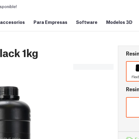
sponible!
 accesorios
Para Empresas
Software
Modelos 3D
lack 1kg
Resin
Flex
Resi
E