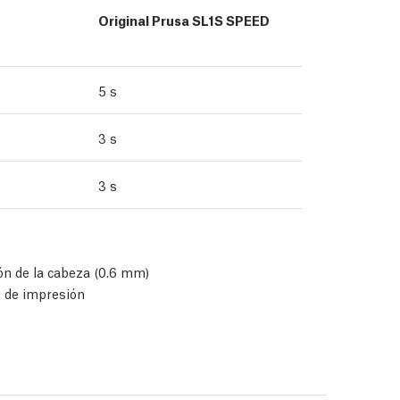
Original Prusa SL1S SPEED
5 s
3 s
3 s
ón de la cabeza (0.6 mm)
s de impresión