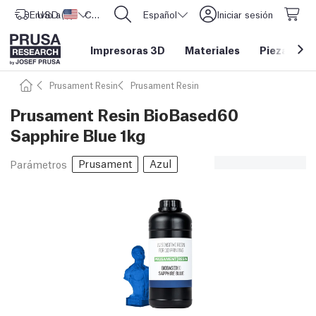
Envío a
USD ($)
Estados Unidos
CORE One L: ¡Ya disponible!
Español
Iniciar sesión
Impresoras 3D
Materiales
Piezas y a
Prusament Resin
Prusament Resin
Prusament Resin BioBased60
Sapphire Blue 1kg
Prusament
Azul
Parámetros