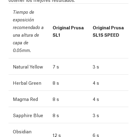
Tiempo de
exposición
recomendado a
Original Prusa
Original Prusa
SL1
SL1S SPEED
una altura de
capa de
0.05mm.
Natural Yellow
7 s
3 s
Herbal Green
8 s
4 s
Magma Red
8 s
4 s
Sapphire Blue
8 s
3 s
Obsidian
12 s
6 s