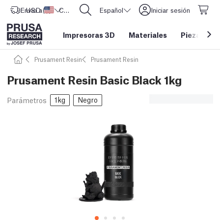
Envío a
USD ($)
Estados Unidos
CORE One L: ¡Ya disponible!
Español
Iniciar sesión
Impresoras 3D
Materiales
Piezas y a
Prusament Resin
Prusament Resin
Prusament Resin Basic Black 1kg
1kg
Negro
Parámetros