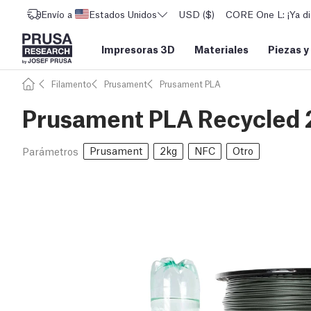
Envío a
Estados Unidos
USD ($)
CORE One L: ¡Ya di
Impresoras 3D
Materiales
Piezas y
Filamento
Prusament
Prusament PLA
Prusament PLA Recycled 
Prusament
2kg
NFC
Otro
Parámetros