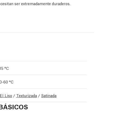
necesitan ser extremadamente duraderos.
15 °C
0-60 °C
EI Liso
/
Texturizada
/
Satinada
BÁSICOS