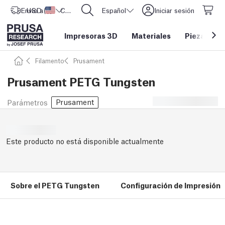
Envío a
USD ($)
Estados Unidos
CORE One L: ¡Ya disponible!
Español
Iniciar sesión
Impresoras 3D
Materiales
Piezas y a
Filamento
Prusament
Prusament PETG Tungsten
Prusament
Parámetros
Este producto no está disponible actualmente
Sobre el PETG Tungsten
Configuración de Impresión