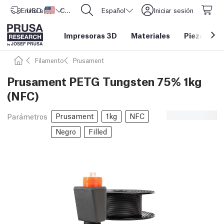
Envío a
USD ($)
Estados Unidos
CORE One L: ¡Ya disponible!
Español
Iniciar sesión
Impresoras 3D
Materiales
Piezas y a
Filamento
Prusament
Prusament PETG Tungsten 75% 1kg
(NFC)
Prusament
1kg
NFC
Parámetros
Negro
Filled