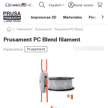
Envío a
USD ($)
Estados Unidos
CORE One L: ¡Ya disponible!
Español
Iniciar sesión
Impresoras 3D
Materiales
Piezas y a
Filamento
Prusament
Prusament PC Blend
Prusament PC Blend filament
Prusament
Parámetros