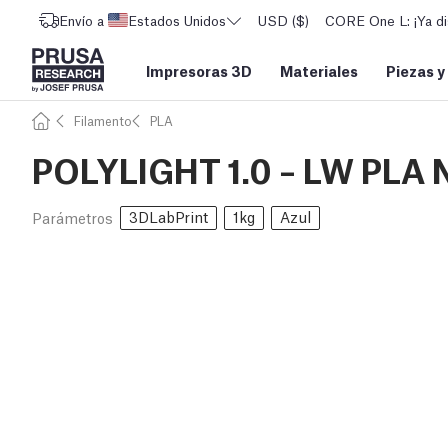
Envío a
Estados Unidos
USD ($)
CORE One L: ¡Ya di
Impresoras 3D
Materiales
Piezas y
Filamento
PLA
POLYLIGHT 1.0 – LW PLA N
3DLabPrint
1kg
Azul
Parámetros