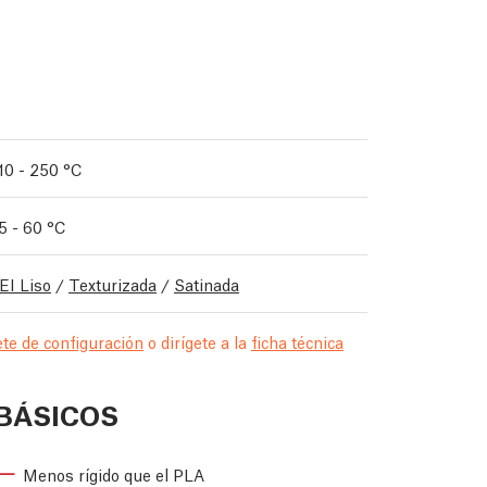
10 - 250 °C
5 - 60 °C
EI Liso
/
Texturizada
/
Satinada
te de configuración
o dirígete a la
ficha técnica
BÁSICOS
Menos rígido que el PLA