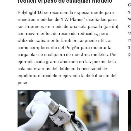
reducir el peso de cualquier modelo
C
s
PolyLight 1.0 se recomienda especialmente para
v
nuestros modelos de "LW Planes" diseñados para
e
ser impresos en modo de una sola pasada (jarrón)
t
con movimientos de recorrido reducidos, pero
m
utilizado sabiamente también se puede utilizar
s
como complemento del PolyAir para mejorar la
p
carga alar de cualquiera de nuestros modelos. Por
ejemplo, cada gramo ahorrado en las piezas de la
cola cuenta más del doble en la necesidad de
equilibrar el modelo mejorando la distribución del
peso.