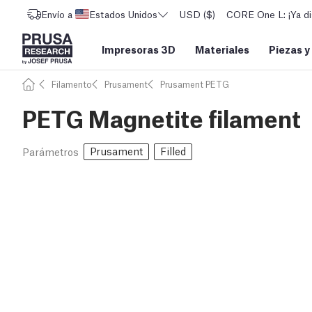
Envío a
Estados Unidos
USD ($)
CORE One L: ¡Ya di
Impresoras 3D
Materiales
Piezas y
Filamento
Prusament
Prusament PETG
PETG Magnetite filament
Prusament
Filled
Parámetros