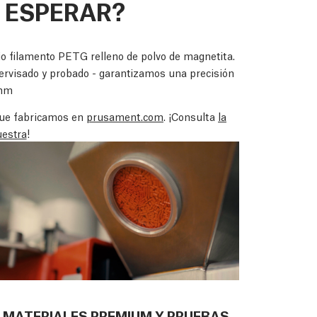
 ESPERAR?
 filamento PETG relleno de polvo de magnetita.
ervisado y probado - garantizamos una precisión
3mm
que fabricamos en
prusament.com
. ¡Consulta
la
estra
!
MATERIALES PREMIUM Y PRUEBAS