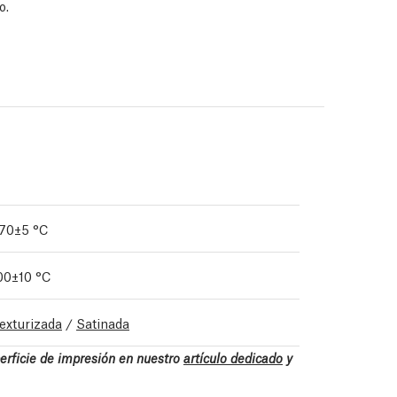
o.
70±5 °C
00±10 °C
exturizada
/
Satinada
perficie de impresión en nuestro
artículo dedicado
y