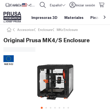
Envío a
USD ($)
Estados Unidos
CORE One L: ¡Ya disponible!
Español
Iniciar sesión
Impresoras 3D
Materiales
Piezas y a
Accesorios
Enclosure
MKx Enclosure
Original Prusa MK4/S Enclosure