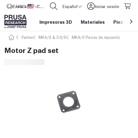
Envío a
USD ($)
Estados Unidos
CORE One L: ¡Ya disponible!
Español
Iniciar sesión
Impresoras 3D
Materiales
Piezas y a
Partes
MK4/S & 3.9/S
MK4/S Piezas de repuesto
Motor Z pad set