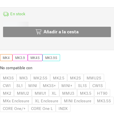
En stock
Añadir a la cesta
MK4
MK3.9
MK4S
MK3.9S
No compatible con
MK3S
MK3
MK2.5S
MK2.5
MK2S
MMU2S
CW1
SL1
MINI
MK3S+
MINI+
SL1S
CW1S
MK2
MMU2
MMU1
XL
MMU3
MK3.5
HT90
MKx Enclosure
XL Enclosure
MINI Enclosure
MK3.5S
CORE One/+
CORE One L
INDX