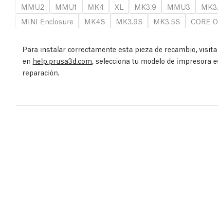
MMU2
MMU1
MK4
XL
MK3.9
MMU3
MK3
MINI Enclosure
MK4S
MK3.9S
MK3.5S
CORE O
Para instalar correctamente esta pieza de recambio, visit
en
help.prusa3d.com
, selecciona tu modelo de impresora e
reparación.