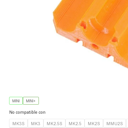
MINI
MINI+
No compatible con
MK3S
MK3
MK2.5S
MK2.5
MK2S
MMU2S