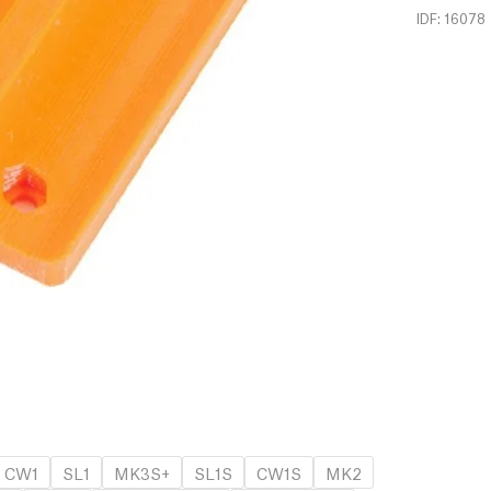
IDF: 16078
CW1
SL1
MK3S+
SL1S
CW1S
MK2