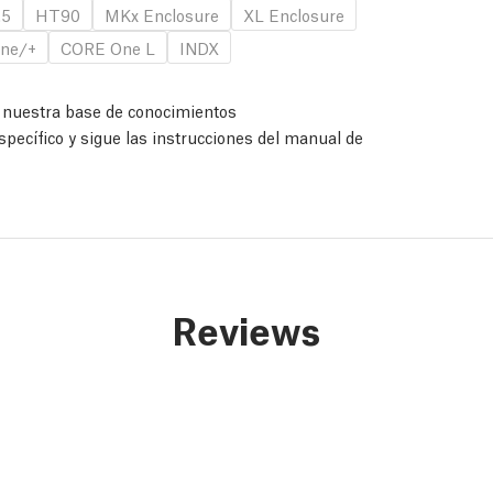
.5
HT90
MKx Enclosure
XL Enclosure
ne/+
CORE One L
INDX
a nuestra base de conocimientos
specífico y sigue las instrucciones del manual de
Reviews