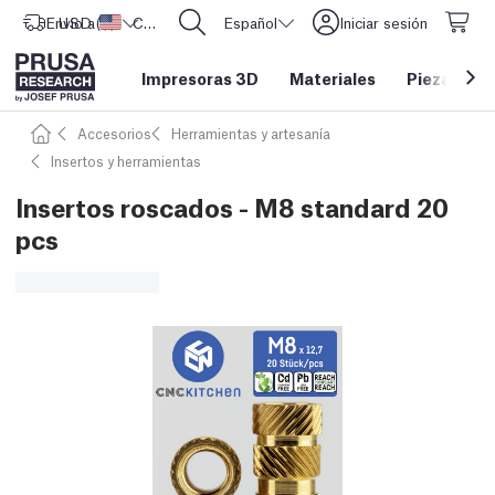
Envío a
USD ($)
Estados Unidos
CORE One L: ¡Ya disponible!
Español
Iniciar sesión
Impresoras 3D
Materiales
Piezas y a
Accesorios
Herramientas y artesanía
Insertos y herramientas
Insertos roscados - M8 standard 20
pcs