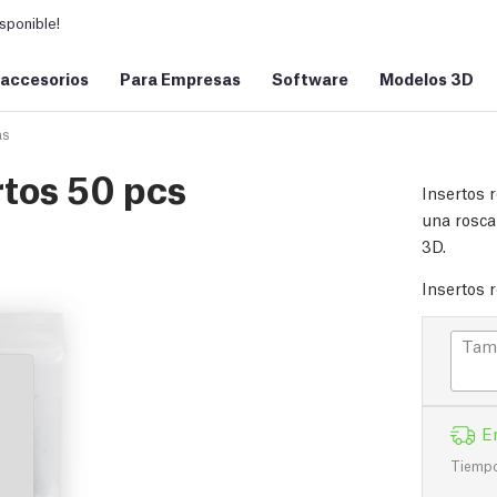
sponible!
 accesorios
Para Empresas
Software
Modelos 3D
as
rtos 50 pcs
Insertos 
una rosca
3D.
Insertos 
Tama
E
Tiempo 