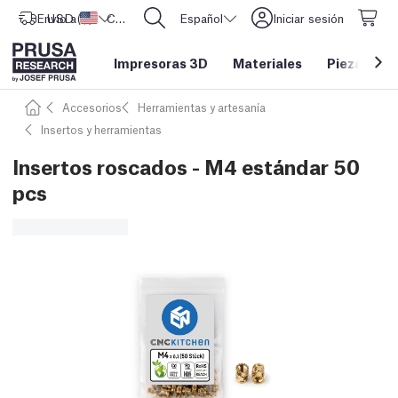
Envío a
USD ($)
Estados Unidos
CORE One L: ¡Ya disponible!
Español
Iniciar sesión
Impresoras 3D
Materiales
Piezas y a
Accesorios
Herramientas y artesanía
Insertos y herramientas
Insertos roscados - M4 estándar 50
pcs