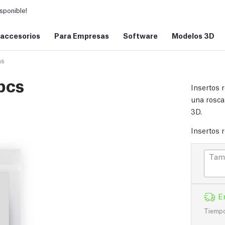
sponible!
 accesorios
Para Empresas
Software
Modelos 3D
as
pcs
Insertos 
una rosca
3D.
Insertos 
Tama
E
Tiempo 