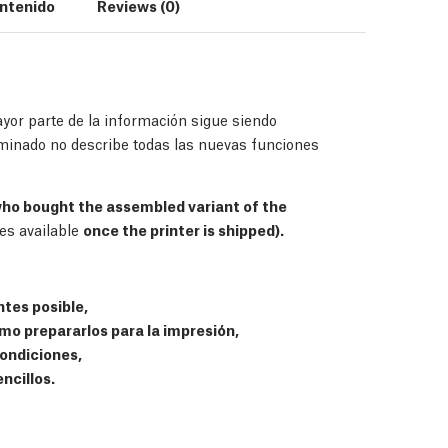
ntenido
Reviews (0)
yor parte de la información sigue siendo
laminado no describe todas las nuevas funciones
who bought the assembled variant of the
es available
once the printer is shipped).
tes posible,
o prepararlos para la impresión,
ondiciones,
ncillos.