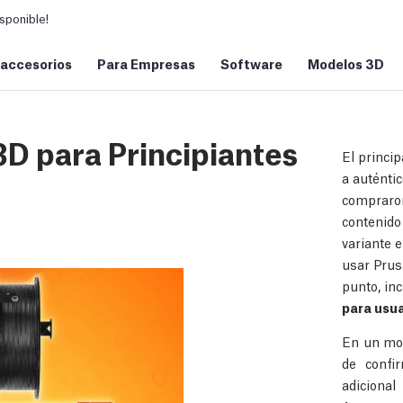
sponible!
 accesorios
Para Empresas
Software
Modelos 3D
D para Principiantes
El princip
a auténti
compraron
contenido
variante e
usar Prus
punto, in
para usua
En un mom
de confi
adiciona