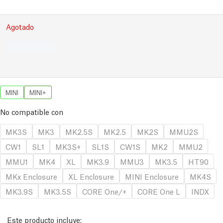
Agotado
MINI
MINI+
No compatible con
MK3S
MK3
MK2.5S
MK2.5
MK2S
MMU2S
CW1
SL1
MK3S+
SL1S
CW1S
MK2
MMU2
MMU1
MK4
XL
MK3.9
MMU3
MK3.5
HT90
MKx Enclosure
XL Enclosure
MINI Enclosure
MK4S
MK3.9S
MK3.5S
CORE One/+
CORE One L
INDX
Este producto incluye: