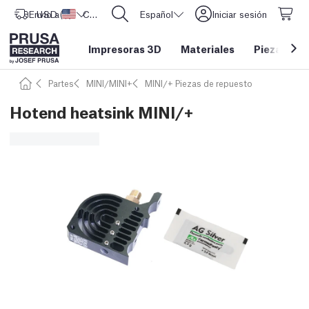
Envío a
USD ($)
Estados Unidos
CORE One L: ¡Ya disponible!
Español
Iniciar sesión
Impresoras 3D
Materiales
Piezas y a
Partes
MINI/MINI+
MINI/+ Piezas de repuesto
Hotend heatsink MINI/+