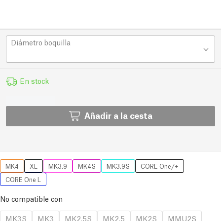
Diámetro boquilla
En stock
Añadir a la cesta
MK4
XL
MK3.9
MK4S
MK3.9S
CORE One/+
CORE One L
No compatible con
MK3S
MK3
MK2.5S
MK2.5
MK2S
MMU2S