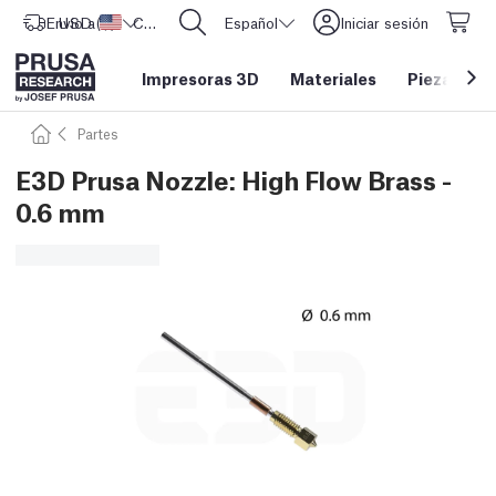
Envío a
USD ($)
Estados Unidos
CORE One L: ¡Ya disponible!
Español
Iniciar sesión
Impresoras 3D
Materiales
Piezas y a
Partes
E3D Prusa Nozzle: High Flow Brass -
0.6 mm