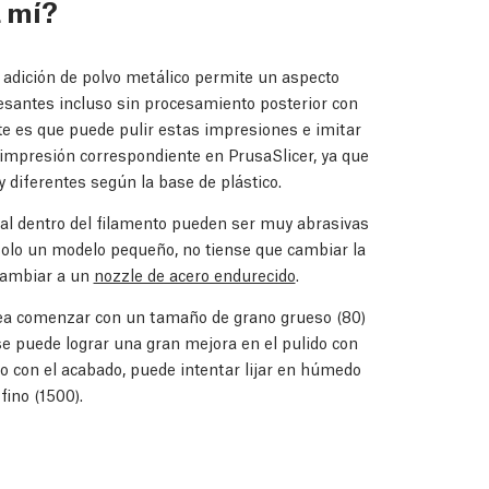
a mí?
a adición de polvo metálico permite un aspecto
esantes incluso sin procesamiento posterior con
te es que puede pulir estas impresiones e imitar
e impresión correspondiente en PrusaSlicer, ya que
diferentes según la base de plástico.
al dentro del filamento pueden ser muy abrasivas
solo un modelo pequeño, no tiense que cambiar la
 cambiar a un
nozzle de acero endurecido
.
idea comenzar con un tamaño de grano grueso (80)
 se puede lograr una gran mejora en el pulido con
cho con el acabado, puede intentar lijar en húmedo
ino (1500).