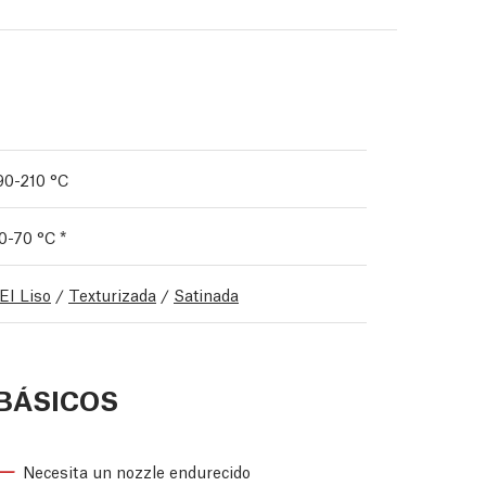
90-210 °C
0-70 °C *
EI Liso
/
Texturizada
/
Satinada
BÁSICOS
Necesita un nozzle endurecido