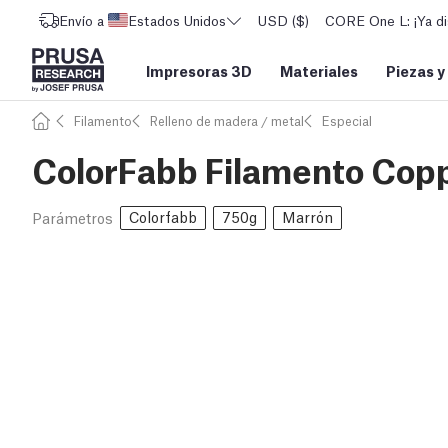
Envío a
Estados Unidos
USD ($)
CORE One L: ¡Ya di
Impresoras 3D
Materiales
Piezas y
Filamento
Relleno de madera / metal
Especial
ColorFabb Filamento Copp
Colorfabb
750g
Marrón
Parámetros