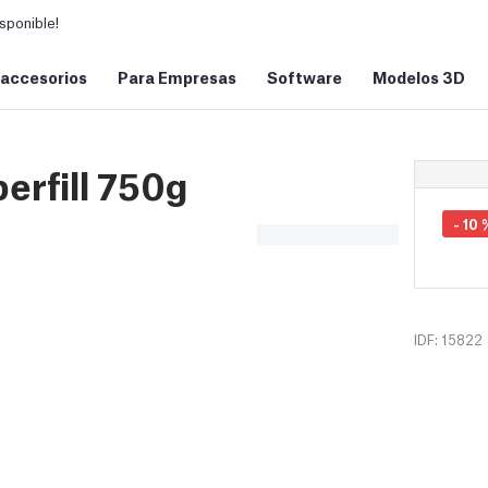
sponible!
 accesorios
Para Empresas
Software
Modelos 3D
erfill 750g
-
10
IDF: 15822