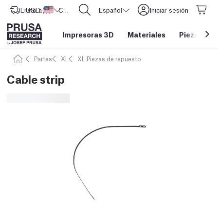
Envío a
USD ($)
Estados Unidos
CORE One L: ¡Ya disponible!
Español
Iniciar sesión
Impresoras 3D
Materiales
Piezas y a
Partes
XL
XL Piezas de repuesto
Cable strip