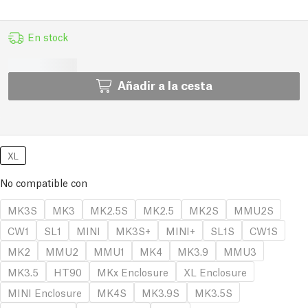
En stock
Añadir a la cesta
XL
No compatible con
MK3S
MK3
MK2.5S
MK2.5
MK2S
MMU2S
CW1
SL1
MINI
MK3S+
MINI+
SL1S
CW1S
MK2
MMU2
MMU1
MK4
MK3.9
MMU3
MK3.5
HT90
MKx Enclosure
XL Enclosure
MINI Enclosure
MK4S
MK3.9S
MK3.5S