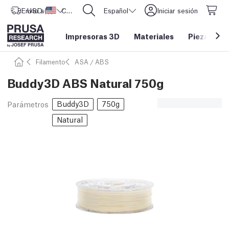
Envío a
USD ($)
Estados Unidos
CORE One L: ¡Ya disponible!
Español
Iniciar sesión
Impresoras 3D
Materiales
Piezas y a
Filamento
ASA / ABS
Buddy3D ABS Natural 750g
Buddy3D
750g
Parámetros
Natural