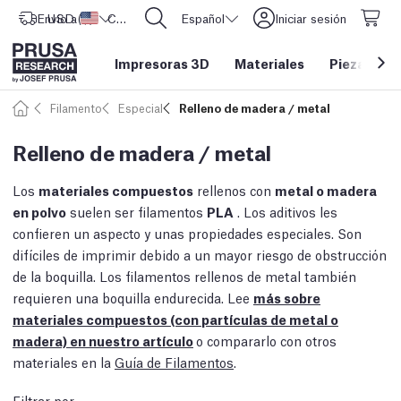
Envío a
USD ($)
Estados Unidos
CORE One L: ¡Ya disponible!
Español
Iniciar sesión
Impresoras 3D
Materiales
Piezas y a
Filamento
Especial
Relleno de madera / metal
Relleno de madera / metal
Los
materiales compuestos
rellenos con
metal o madera
en polvo
suelen ser filamentos
PLA
. Los aditivos les
confieren un aspecto y unas propiedades especiales. Son
difíciles de imprimir debido a un mayor riesgo de obstrucción
de la boquilla. Los filamentos rellenos de metal también
requieren una boquilla endurecida. Lee
más sobre
materiales compuestos (con partículas de metal o
madera) en nuestro artículo
o compararlo con otros
materiales en la
Guía de Filamentos
.
Filtrar por