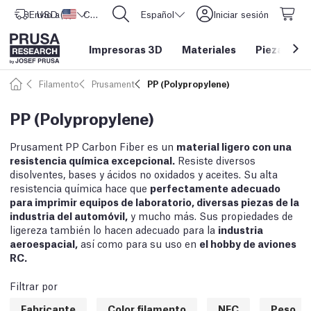
Envío a
USD ($)
Estados Unidos
CORE One L: ¡Ya disponible!
Español
Iniciar sesión
Impresoras 3D
Materiales
Piezas y a
Filamento
Prusament
PP (Polypropylene)
PP (Polypropylene)
Prusament PP Carbon Fiber es un
material ligero con una
resistencia química excepcional.
Resiste diversos
disolventes, bases y ácidos no oxidados y aceites. Su alta
resistencia química hace que
perfectamente adecuado
para imprimir equipos de laboratorio, diversas piezas de la
industria del automóvil,
y mucho más. Sus propiedades de
ligereza también lo hacen adecuado para la
industria
aeroespacial,
así como para su uso en
el hobby de aviones
RC.
Filtrar por
Fabricante
Color filamento
NFC
Peso