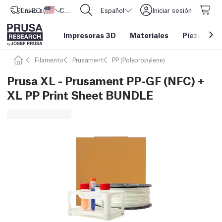
Envío a
USD ($)
Estados Unidos
CORE One L: ¡Ya disponible!
Español
Iniciar sesión
Impresoras 3D
Materiales
Piezas y a
Filamento
Prusament
PP (Polypropylene)
Prusa XL - Prusament PP-GF (NFC) +
XL PP Print Sheet BUNDLE