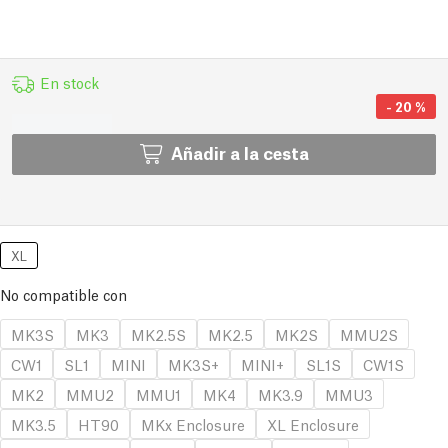
En stock
-
20
%
Añadir a la cesta
XL
No compatible con
MK3S
MK3
MK2.5S
MK2.5
MK2S
MMU2S
CW1
SL1
MINI
MK3S+
MINI+
SL1S
CW1S
MK2
MMU2
MMU1
MK4
MK3.9
MMU3
MK3.5
HT90
MKx Enclosure
XL Enclosure