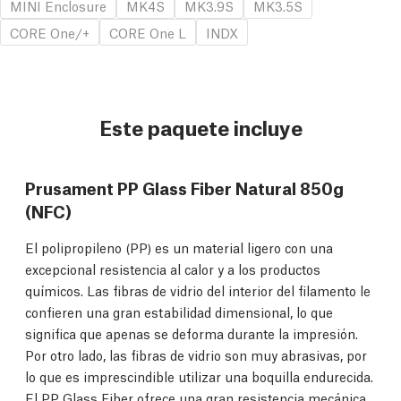
MINI Enclosure
MK4S
MK3.9S
MK3.5S
CORE One/+
CORE One L
INDX
Este paquete incluye
Prusament PP Glass Fiber Natural 850g
(NFC)
El polipropileno (PP) es un material ligero con una
excepcional resistencia al calor y a los productos
químicos. Las fibras de vidrio del interior del filamento le
confieren una gran estabilidad dimensional, lo que
significa que apenas se deforma durante la impresión.
Por otro lado, las fibras de vidrio son muy abrasivas, por
lo que es imprescindible utilizar una boquilla endurecida.
El PP Glass Fiber ofrece una gran resistencia mecánica,