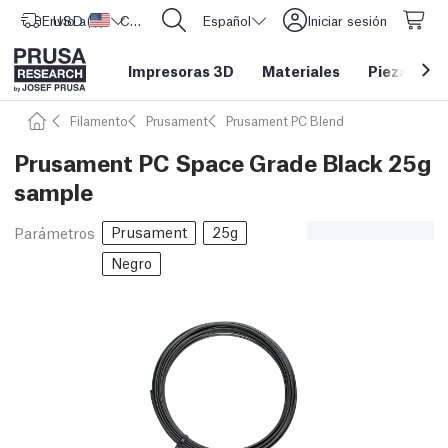
Envío a
USD ($)
Estados Unidos
CORE One L: ¡Ya disponible!
Español
Iniciar sesión
Impresoras 3D
Materiales
Piezas y a
Filamento
Prusament
Prusament PC Blend
Prusament PC Space Grade Black 25g
sample
Prusament
25g
Parámetros
Negro