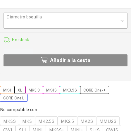
Diámetro boquilla
En stock
Añadir a la cesta
MK4
XL
MK3.9
MK4S
MK3.9S
CORE One/+
CORE One L
No compatible con
MK3S
MK3
MK2.5S
MK2.5
MK2S
MMU2S
CW1
SL1
MINI
MK3S+
MINI+
SL1S
CW1S