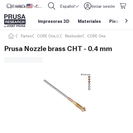
Envío a
USD ($)
Estados Unidos
CORE One L: ¡Ya disponible!
Español
Iniciar sesión
Impresoras 3D
Materiales
Piezas y a
Partes
CORE One/L
Nextruder
CORE One
Prusa Nozzle brass CHT - 0.4 mm