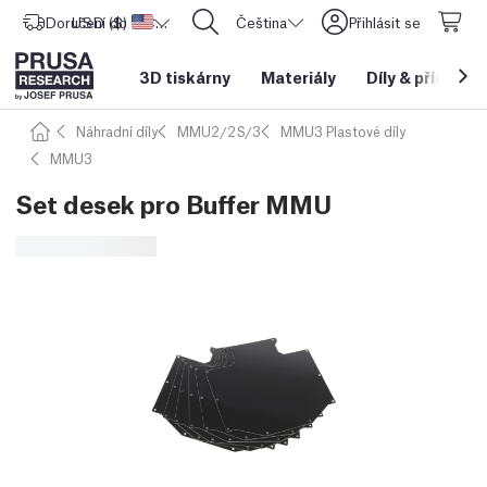
Doručení do
USD ($)
Spojené státy americké
CORE One L: Nyní skladem!
Čeština
Přihlásit se
3D tiskárny
Materiály
Díly
&
příslušen
Náhradní díly
MMU2/2S/3
MMU3 Plastové díly
MMU3
Set desek pro Buffer MMU