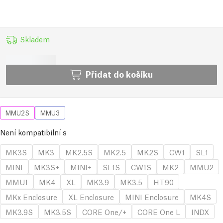
Skladem
Přidat do košíku
MMU2S
MMU3
Není kompatibilní s
MK3S
MK3
MK2.5S
MK2.5
MK2S
CW1
SL1
MINI
MK3S+
MINI+
SL1S
CW1S
MK2
MMU2
MMU1
MK4
XL
MK3.9
MK3.5
HT90
MKx Enclosure
XL Enclosure
MINI Enclosure
MK4S
MK3.9S
MK3.5S
CORE One/+
CORE One L
INDX