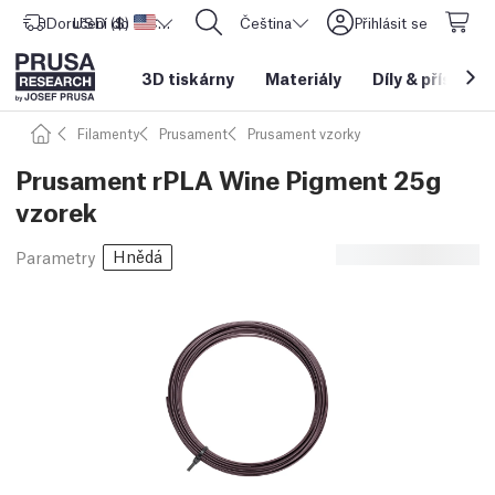
Doručení do
USD ($)
Spojené státy americké
CORE One L: Nyní skladem!
Čeština
Přihlásit se
3D tiskárny
Materiály
Díly
&
příslušen
Filamenty
Prusament
Prusament vzorky
Prusament rPLA Wine Pigment 25g
vzorek
Hnědá
Parametry