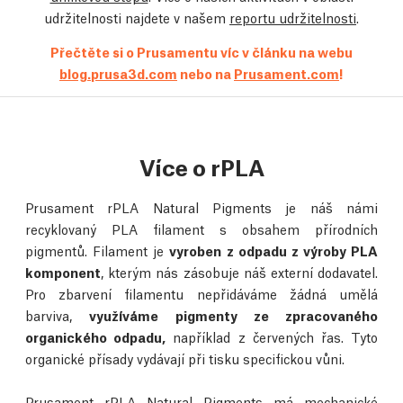
udržitelnosti najdete v našem
reportu udržitelnosti
.
Přečtěte si o Prusamentu víc v článku na webu
blog.prusa3d.com
nebo na
Prusament.com
!
Více o rPLA
Prusament rPLA Natural Pigments je náš námi
recyklovaný PLA filament s obsahem přírodních
pigmentů. Filament je
vyroben z odpadu z výroby PLA
komponent
, kterým nás zásobuje náš externí dodavatel.
Pro zbarvení filamentu nepřidáváme žádná umělá
barviva,
využíváme pigmenty ze zpracovaného
organického odpadu,
například z červených řas. Tyto
organické přísady vydávají při tisku specifickou vůni.
Prusament rPLA Natural Pigments má mechanické