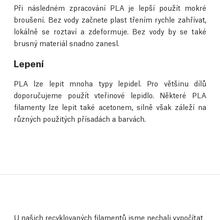
Při následném zpracování PLA je lepší použít mokré
broušení. Bez vody začnete plast třením rychle zahřívat,
lokálně se roztaví a zdeformuje. Bez vody by se také
brusný materiál snadno zanesl.
Lepení
PLA lze lepit mnoha typy lepidel. Pro většinu dílů
doporučujeme použít vteřinové lepidlo. Některé PLA
filamenty lze lepit také acetonem, silně však záleží na
různých použitých přísadách a barvách.
U našich recyklovaných filamentů jsme nechali vypočítat