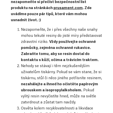
nezapomeňte si přečíst bezpečnostní list
produktu na stránkách
prusament.com
. Zde
uvádíme pouze pár tipů, které vám mohou
usnadnit život. :)
Nezapomeňte, že i přes všechny naše snahy
mohou tekuté resiny do jisté míry představovat
zdravotní riziko.
Vždy používejte ochranné
pomůcky, zejména ochranné rukavice.
Zabraňte tomu, aby se resin dostal do
kontaktu s kůží, očima a trávicím traktem.
Nehody se stávají i těm nejzkušenějším
uživatelům tiskárny. Pokud se vám stane, že si
tiskárnu, stůl či něco jiného potřísníte resinem,
nezahálejte a ihned ho očistěte papírovým
ubrouskem a isopropylalkoholem.
Pokud
vylitý resin nevyčistíte hned, může na světle
zatvrdnout a zůstat tam navždy.
Osvěta kolem recyklovatelnosti a likvidace