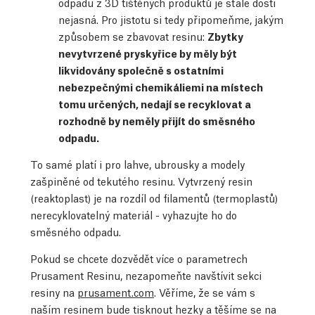
odpadu z 3D tištěných produktů je stále dosti
nejasná. Pro jistotu si tedy připomeňme, jakým
způsobem se zbavovat resinu:
Zbytky
nevytvrzené pryskyřice by měly být
likvidovány společně s ostatními
nebezpečnými chemikáliemi na místech
tomu určených, nedají se recyklovat a
rozhodně by neměly přijít do směsného
odpadu.
To samé platí i pro lahve, ubrousky a modely
zašpiněné od tekutého resinu. Vytvrzený resin
(reaktoplast) je na rozdíl od filamentů (termoplastů)
nerecyklovatelný materiál - vyhazujte ho do
směsného odpadu.
Pokud se chcete dozvědět více o parametrech
Prusament Resinu, nezapomeňte navštívit sekci
resiny na
prusament.com
. Věříme, že se vám s
naším resinem bude tisknout hezky a těšíme se na