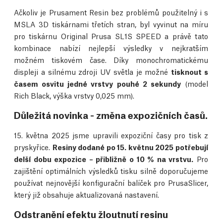
Ačkoliv je Prusament Resin bez problémů použitelný i s
MSLA 3D tiskárnami třetích stran, byl vyvinut na míru
pro tiskárnu Original Prusa SL1S SPEED a právě tato
kombinace nabízí nejlepší výsledky v nejkratším
možném tiskovém čase. Díky monochromatickému
displeji a silnému zdroji UV světla je možné
tisknout s
časem osvitu jedné vrstvy pouhé 2 sekundy
(model
Rich Black, výška vrstvy 0,025 mm).
Důležitá novinka - změna expozičních časů.
15. května 2025 jsme upravili expoziční časy pro tisk z
pryskyřice.
Resiny dodané po 15. květnu 2025 potřebují
delší dobu expozice – přibližně o 10 % na vrstvu.
Pro
zajištění optimálních výsledků tisku silně doporučujeme
používat nejnovější konfigurační balíček pro PrusaSlicer,
který již obsahuje aktualizovaná nastavení.
Odstranění efektu žloutnutí resinu