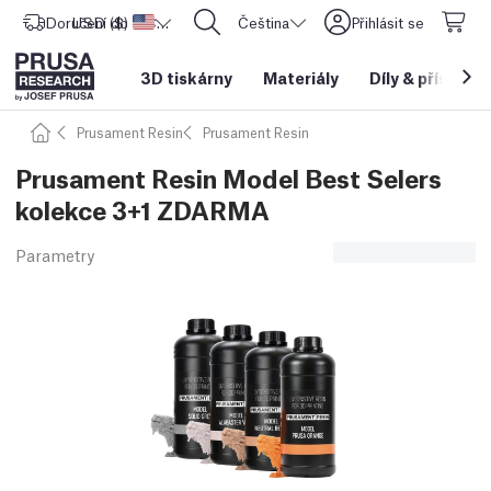
Doručení do
USD ($)
Spojené státy americké
CORE One L: Nyní skladem!
Čeština
Přihlásit se
3D tiskárny
Materiály
Díly
&
příslušen
Prusament Resin
Prusament Resin
Prusament Resin Model Best Selers
kolekce 3+1 ZDARMA
Parametry