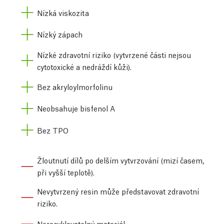
Nízká viskozita
Nízký zápach
Nízké zdravotní riziko (vytvrzené části nejsou
cytotoxické a nedráždí kůži).
Bez akryloylmorfolinu
Neobsahuje bisfenol A
Bez TPO
Žloutnutí dílů po delším vytvrzování (mizí časem,
při vyšší teplotě).
Nevytvrzený resin může představovat zdravotní
riziko.
Nerecyklovatelný materiál