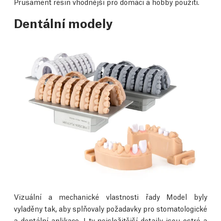
Prusament resin vhodnější pro domácí a hobby použití.
Dentální modely
Vizuální a mechanické vlastnosti řady Model byly
vyladěny tak, aby splňovaly požadavky pro stomatologické
a dentální aplikace. I ty nejsložitější detaily jsou ostré a