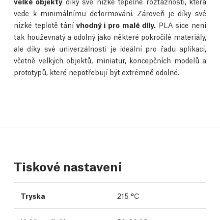
velké objekty
díky své nízké tepelné roztažnosti, která
vede k minimálnímu deformování. Zároveň je díky své
nízké teplotě tání
vhodný i pro malé díly.
PLA sice není
tak houževnatý a odolný jako některé pokročilé materiály,
ale díky své univerzálnosti je ideální pro řadu aplikací,
včetně velkých objektů, miniatur, koncepčních modelů a
prototypů, které nepotřebují být extrémně odolné.
Tiskové nastavení
Tryska
215 °C