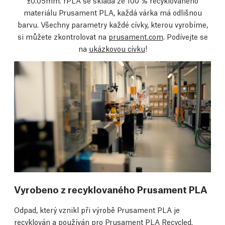
±0.05mm. rPLA se skládá ze 100 % recyklovaného
materiálu Prusament PLA, každá várka má odlišnou
barvu. Všechny parametry každé cívky, kterou vyrobíme,
si můžete zkontrolovat na
prusament.com
. Podívejte se
na
ukázkovou cívku
!
Vyrobeno z recyklovaného Prusament PLA
Odpad, který vznikl při výrobě Prusament PLA je
recyklován a používán pro Prusament PLA Recycled.