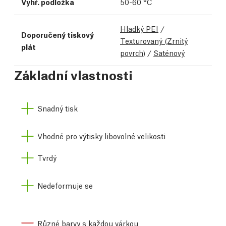
Vyhř. podložka
50-60 °C
Hladký PEI
/
Doporučený tiskový
Texturovaný (Zrnitý
plát
povrch)
/
Saténový
Základní vlastnosti
Snadný tisk
Vhodné pro výtisky libovolné velikosti
Tvrdý
Nedeformuje se
Různé barvy s každou várkou