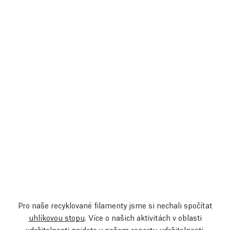
Pro naše recyklované filamenty jsme si nechali spočítat
uhlíkovou stopu
. Více o našich aktivitách v oblasti
udržitelnosti najdete v našem
reportu udržitelnosti
.