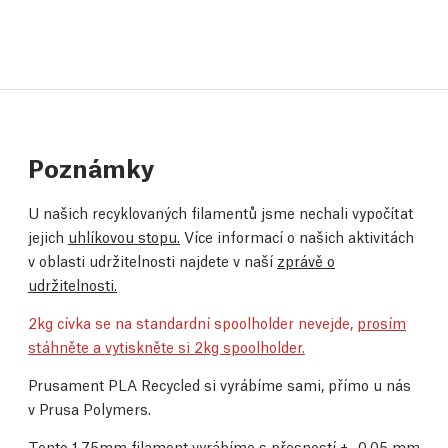
Poznámky
U našich recyklovaných filamentů jsme nechali vypočítat
jejich
uhlíkovou stopu.
Více informací o našich aktivitách
v oblasti udržitelnosti najdete v naší
zprávě o
udržitelnosti.
2kg cívka se na standardní spoolholder nevejde,
prosím
stáhněte a vytiskněte si 2kg spoolholder.
Prusament PLA Recycled si vyrábíme sami, přímo u nás
v Prusa Polymers.
Tento 1,75mm filament vyrábíme s přesností +- 0,05 mm