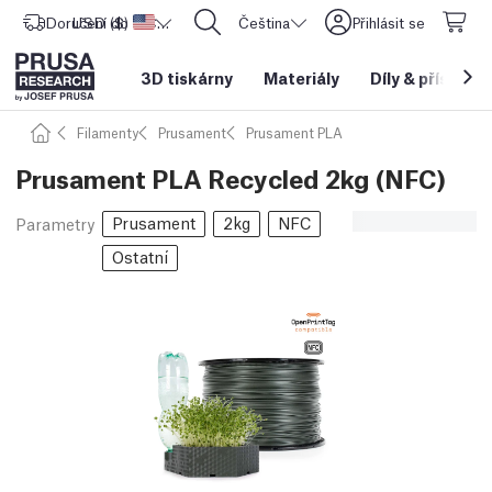
Doručení do
USD ($)
Spojené státy americké
CORE One L: Nyní skladem!
Čeština
Přihlásit se
3D tiskárny
Materiály
Díly
&
příslušen
Filamenty
Prusament
Prusament PLA
Prusament PLA Recycled 2kg (NFC)
Prusament
2kg
NFC
Parametry
Ostatní