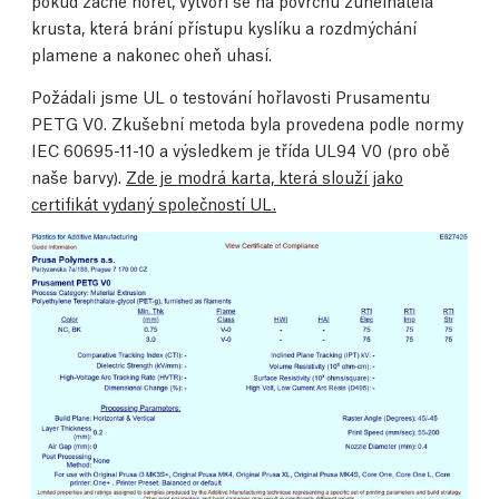
pokud začne hořet, vytvoří se na povrchu zuhelnatělá
krusta, která brání přístupu kyslíku a rozdmýchání
plamene a nakonec oheň uhasí.
Požádali jsme UL o testování hořlavosti Prusamentu
PETG V0. Zkušební metoda byla provedena podle normy
IEC 60695-11-10 a výsledkem je třída UL94 V0 (pro obě
naše barvy).
Zde je modrá karta, která slouží jako
certifikát vydaný společností UL.