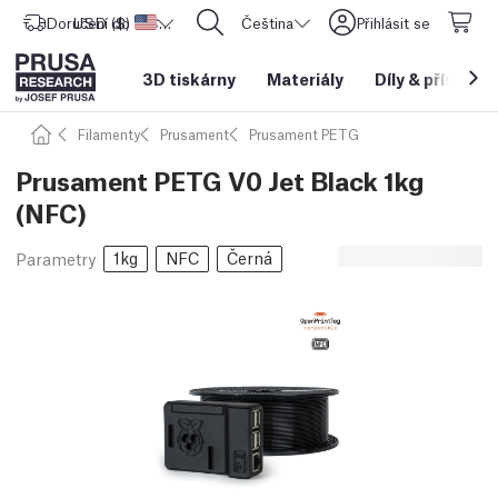
Doručení do
USD ($)
Spojené státy americké
CORE One L: Nyní skladem!
Čeština
Přihlásit se
3D tiskárny
Materiály
Díly
&
příslušen
Filamenty
Prusament
Prusament PETG
Prusament PETG V0 Jet Black 1kg
(NFC)
1kg
NFC
Černá
Parametry