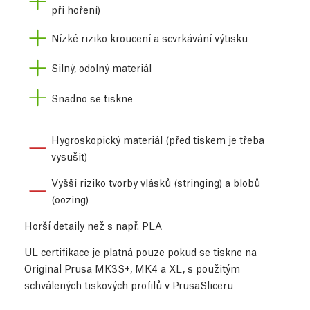
při hoření)
Nízké riziko kroucení a scvrkávání výtisku
Silný, odolný materiál
Snadno se tiskne
Hygroskopický materiál (před tiskem je třeba
vysušit)
Vyšší riziko tvorby vlásků (stringing) a blobů
(oozing)
Horší detaily než s např. PLA
UL certifikace je platná pouze pokud se tiskne na
Original Prusa MK3S+, MK4 a XL, s použitým
schválených tiskových profilů v PrusaSliceru