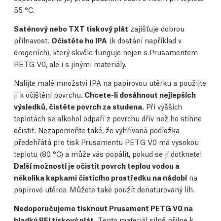
55 °C.
Saténový nebo TXT tiskový plát
zajišťuje dobrou
přilnavost.
Očistěte ho IPA
(k dostání například v
drogeriích), který skvěle funguje nejen s Prusamentem
PETG V0, ale i s jinými materiály.
Nalijte malé množství IPA na papírovou utěrku a použijte
ji k očištění povrchu.
Chcete-li dosáhnout nejlepších
výsledků, čistěte povrch za studena.
Při vyšších
teplotách se alkohol odpaří z povrchu dřív než ho stihne
očistit. Nezapomeňte také, že vyhřívaná podložka
předehřátá pro tisk Prusamentu PETG V0 má vysokou
teplotu (80 °C) a může vás popálit, pokud se jí dotknete!
Další možností je očistit povrch teplou vodou a
několika kapkami čisticího prostředku na nádobí
na
papírové utěrce. Můžete také použít denaturovaný líh.
Nedoporučujeme tisknout Prusament PETG V0 na
hladký PEI tiskový plát.
Tento materiál silně přilne k