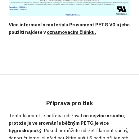
Více informací o materiálu Prusament PETG V0 a jeho
použití najdete v
oznamovacím článku.
.
Příprava pro tisk
Tento filament je potřeba udržovat
co nejvíce v suchu,
protože je ve srovnání s běžným PETG je více
hygroskopický
. Pokud nemůžete udržet filament suchý,
doporučujeme jej před použitím sušit 6 hodin při teplotě