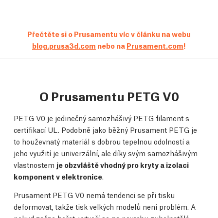
Přečtěte si o Prusamentu víc v článku na webu
blog.prusa3d.com
nebo na
Prusament.com
!
O Prusamentu PETG V0
PETG V0 je jedinečný samozhášivý PETG filament s
certifikací UL. Podobně jako běžný Prusament PETG je
to houževnatý materiál s dobrou tepelnou odolností a
jeho využití je univerzální, ale díky svým samozhášivým
vlastnostem
je obzvláště vhodný pro kryty a izolaci
komponent v elektronice
.
Prusament PETG V0 nemá tendenci se při tisku
deformovat, takže tisk velkých modelů není problém. A