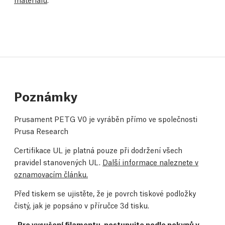
Poznámky
Prusament PETG V0 je vyráběn přímo ve společnosti
Prusa Research
Certifikace UL je platná pouze při dodržení všech
pravidel stanovených UL.
Další informace naleznete v
oznamovacím článku.
Před tiskem se ujistěte, že je povrch tiskové podložky
čistý, jak je popsáno v
příručce 3d tisku
.
.
Pro vysušení filamentu, postupujte podle pokynů v