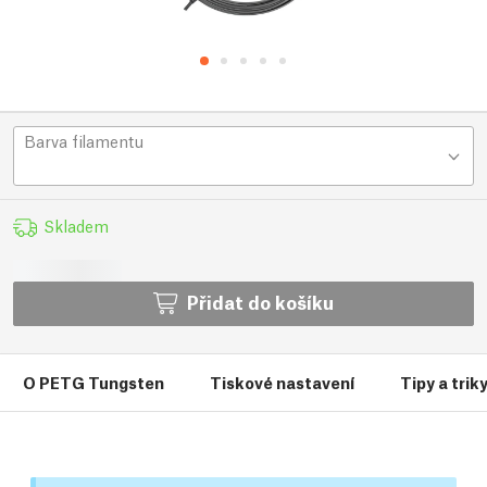
Barva filamentu
Skladem
Přidat do košíku
O PETG Tungsten
Tiskové nastavení
Tipy a trik