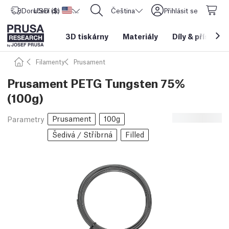
Doručení do
USD ($)
Spojené státy americké
CORE One L: Nyní skladem!
Čeština
Přihlásit se
3D tiskárny
Materiály
Díly
&
příslušen
Filamenty
Prusament
Prusament PETG Tungsten 75%
(100g)
Prusament
100g
Parametry
Šedivá / Stříbrná
Filled