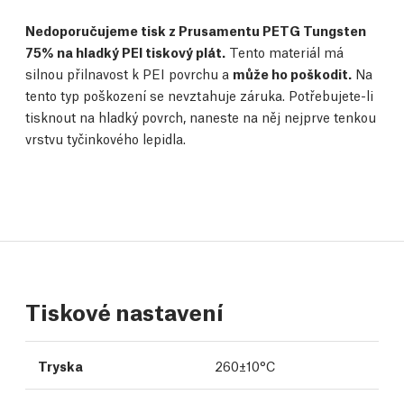
Nedoporučujeme tisk z Prusamentu PETG Tungsten
75% na hladký PEI tiskový plát.
Tento materiál má
silnou přilnavost k PEI povrchu a
může ho poškodit.
Na
tento typ poškození se nevztahuje záruka. Potřebujete-li
tisknout na hladký povrch, naneste na něj nejprve tenkou
vrstvu tyčinkového lepidla.
Tiskové nastavení
Tryska
260±10°C