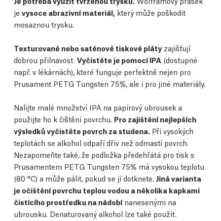
Je potřeba využít tvrzenou trysku.
Wolframový prášek
je
vysoce abrazivní materiál,
který může poškodit
mosaznou trysku.
Texturované nebo saténové tiskové pláty
zajišťují
dobrou přilnavost.
Vyčistěte je pomocí IPA
(dostupné
např. v lékárnách), které funguje perfektně nejen pro
Prusament PETG Tungsten 75%, ale i pro jiné materiály.
Nalijte malé množství IPA na papírový ubrousek a
použijte ho k čištění povrchu.
Pro zajištění nejlepších
výsledků vyčistěte povrch za studena.
Při vysokých
teplotách se alkohol odpaří dřív než odmastí povrch.
Nezapomeňte také, že podložka předehřátá pro tisk s
Prusamentem PETG Tungsten 75% má vysokou teplotu
(80 °C) a může pálit, pokud se jí dotknete.
Jiná varianta
je očištění povrchu teplou vodou a několika kapkami
čistícího prostředku na nádobí
nanesenými na
ubrousku. Denaturovaný alkohol lze také použít.