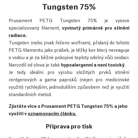
Tungsten 75%
Prusament PETG Tungsten 75% je vysoce
specializovaný filament,
vyvinutý primárně pro stínění
radiace.
Tungsten (nebo jinak řečeno wolfram), přidaný do tohoto
PETG filamentu jako prášek, je těžký kov který nereaguje
s vodou a je za běžné pokojové teploty odolný vůči oxidaci.
Narozdíl od olova je také
hypoalergenní a není toxický
.
Je tedy ideální pro výrobu složitých prvků stínění
rentgenových a gama paprsků (nejen pro medicínské
využití) rychlejším, jednodušším způsobem než je využití
standardních metod.
Zjistěte více o Prusament PETG Tungsten 75% a jeho
využití v
oznamovacím článku.
Příprava pro tisk