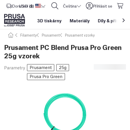
Doručení do
USD ($)
Spojené státy americké
CORE One L: Nyní skladem!
Čeština
Přihlásit se
3D tiskárny
Materiály
Díly
&
příslušen
Filamenty
Prusament
Prusament vzorky
Prusament PC Blend Prusa Pro Green
25g vzorek
Prusament
25g
Parametry
Prusa Pro Green