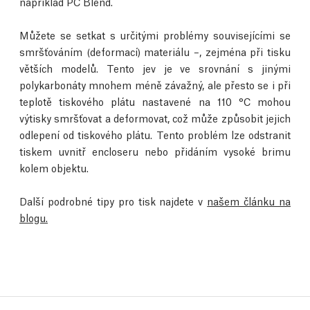
například PC Blend.
Můžete se setkat s určitými problémy souvisejícími se
smršťováním (deformací) materiálu –, zejména při tisku
větších modelů. Tento jev je ve srovnání s jinými
polykarbonáty mnohem méně závažný, ale přesto se i při
teplotě tiskového plátu nastavené na 110 °C mohou
výtisky smršťovat a deformovat, což může způsobit jejich
odlepení od tiskového plátu. Tento problém lze odstranit
tiskem uvnitř encloseru nebo přidáním vysoké brimu
kolem objektu.
Další podrobné tipy pro tisk najdete v
našem článku na
blogu.