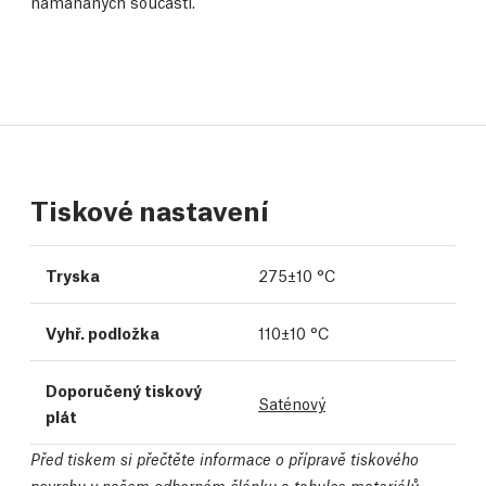
namáhaných součástí.
Tiskové nastavení
Tryska
275±10 °C
Vyhř. podložka
110±10 °C
Doporučený tiskový
Saténový
plát
Před tiskem si přečtěte informace o přípravě tiskového
povrchu v našem
odborném článku
a
tabulce materiálů.